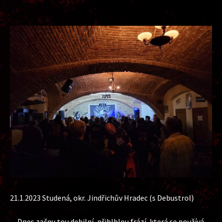
21.1.2023 Studená, okr. Jindřichův Hradec (s Debustrol)
Dnes začnu tou debilní, přiblblou frází, která se používá