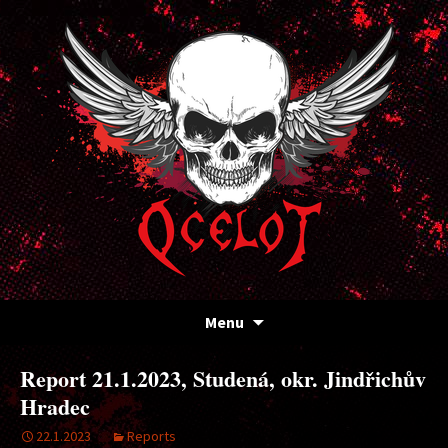
Kapela Ocelot
OCELOT
Přejít
Menu
k
obsahu
Report 21.1.2023, Studená, okr. Jindřichův
webu
Hradec
22.1.2023
Reports