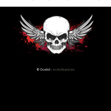
Navigace
pro
příspěvky
© Ocelot -
ocelotband.eu