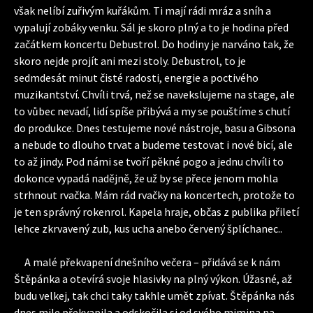
však nelíbí zuřivým kuřákům. Ti mají rádi mráz a sníh a
vypalují zobáky venku. Sál je skoro plný a to je hodina před
začátkem koncertu Debustrol. Do hodiny je narváno tak, že
skoro nejde projít ani mezi stoly. Debustrol, to je
sedmdesát minut čisté radosti, energie a poctivého
muzikantství. Chvíli trvá, než se navekslujeme na stage, ale
to vůbec nevadí, lidí spíše přibývá a my se pouštíme s chutí
do produkce. Dnes testujeme nové nástroje, basu a Gibsona
a nebude to dlouho trvat a budeme testovat i nové bicí, ale
to až jindy. Pod námi se tvoří pěkné pogo a jednu chvíli to
dokonce vypadá nadějně, že už by se přece jenom mohla
strhnout rvačka. Mám rád rvačky na koncertech, protože to
je ten správný rokenrol. Kapela hraje, občas z publika přiletí
lehce zkrvavený zub, kus ucha anebo červený šplíchanec..
A malé překvapení dnešního večera – přidává se k nám
Štěpánka a otevírá svoje hlasivky na plný výkon. Úžasné, až
budu velkej, tak chci taky takhle umět zpívat. Štěpánka nás
dnes mile překvapila a odskočila si od svého mimina na