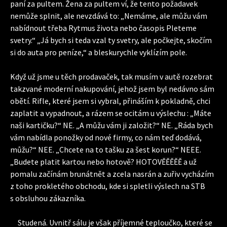
paní za pultem. Žena za pultem ví, že tento požadavek
nemůže splnit, ale nevzdává to: „Nemáme, ale můžu vám
nabídnout třeba Rytmus života nebo časopis Pleteme
svetry.“ „Já bych si teda vzal ty svetry, ale počkejte, skočím
si do auta pro peníze,“ a bleskurychle vyklízím pole.
Když už jsme u těch prodavaček, tak musím v autě rozebrat
takzvané moderní nakupování, jehož jsem byl nedávno sám
obětí. Rifle, které jsem si vybral, přináším k pokladně, chci
zaplatit a vypadnout, a rázem se ocitám u výslechu : „Máte
naši kartičku?“ NE. „A můžu vám ji založit?“ NE. „Ráda bych
vám nabídla ponožky od nové firmy, co nám teď dodává,
můžu?“ NEE. „Chcete na to tašku za šest korun?“ NEEE.
„Budete platit kartou nebo hotově? HOTOVĚĚĚĚĚ a už
pomalu začínám brunátnět a zcela nasrán a zuřiv vycházím
z toho prokletého obchodu, kde si spletli výslech na STB
s obsluhou zákazníka.
Studená. Uvnitř sálu je však příjemné teploučko, které se