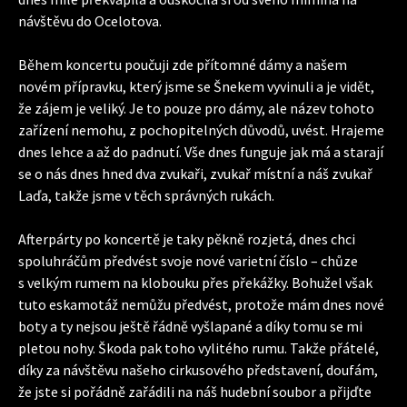
návštěvu do Ocelotova.
Během koncertu poučuji zde přítomné dámy a našem
novém přípravku, který jsme se Šnekem vyvinuli a je vidět,
že zájem je veliký. Je to pouze pro dámy, ale název tohoto
zařízení nemohu, z pochopitelných důvodů, uvést. Hrajeme
dnes lehce a až do padnutí. Vše dnes funguje jak má a starají
se o nás dnes hned dva zvukaři, zvukař místní a náš zvukař
Laďa, takže jsme v těch správných rukách.
Afterpárty po koncertě je taky pěkně rozjetá, dnes chci
spoluhráčům předvést svoje nové varietní číslo – chůze
s velkým rumem na klobouku přes překážky. Bohužel však
tuto eskamotáž nemůžu předvést, protože mám dnes nové
boty a ty nejsou ještě řádně vyšlapané a díky tomu se mi
pletou nohy. Škoda pak toho vylitého rumu. Takže přátelé,
díky za návštěvu našeho cirkusového představení, doufám,
že jste si pořádně zařádili na náš hudební soubor a přijďte