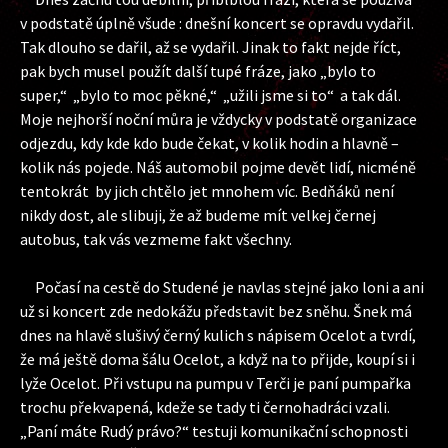
v podstatě úplně všude : dnešní koncert se opravdu vydařil.
Tak dlouho se dařil, až se vydařil. Jinak to fakt nejde říct,
pak bych musel použít další tupé fráze, jako „bylo to
super,“ „bylo to moc pěkné,“ „užili jsme si to“ a tak dál.
Moje nejhorší noční můra je vždycky v podstatě organizace
odjezdu, kdy kde kdo bude čekat, v kolik hodin a hlavně –
kolik nás pojede. Náš automobil pojme devět lidí, nicméně
tentokrát by jich chtělo jet mnohem víc. Bedňáků není
nikdy dost, ale slibuji, že až budeme mít velkej černej
autobus, tak vás vezmeme fakt všechny.
Počasí na cestě do Studené je navlas stejné jako loni a ani
už si koncert zde nedokážu představit bez sněhu. Šnek má
dnes na hlavě slušivý černý kulich s nápisem Ocelot a tvrdí,
že má ještě doma šálu Ocelot, a když na to přijde, koupí si i
lyže Ocelot. Při vstupu na pumpu v Terči je paní pumpařka
trochu překvapená, kdeže se tady ti černohadráci vzali.
„Paní máte Rudý právo?“ testuji komunikační schopnosti