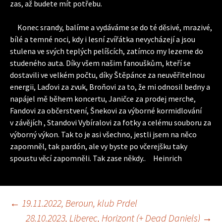
zas, až budete mít potřebu.
Konec srandy, balíme a vydáváme se do té děsivé, mrazivé,
bílé a temné noci, kdy i lesní zvířátka nevycházejí a jsou
stulena ve svých teplých pelíšcích, zatímco my lezeme do
studeného auta. Díky všem našim fanouškům, kteří se
dostavili ve velkém počtu, díky Štěpánce za neuvěřitelnou
energii, Laďovi za zvuk, Broňovi za to, že mi odnosil bedny a
napájel mě během koncertu, Janičce za prodej merche,
Fandovi za občerstvení, Šnekovi za výborné kormidlování
v závějích , Standovi Vybíralovi za fotky a celému souboru za
výborný výkon. Tak to je asi všechno, jestli jsem na něco
zapomněl, tak pardón, ale vy byste po včerejšku taky
spoustu věcí zapomněli. Tak zase někdy.. Heinrich
←
19.11.2022, Beroun, klub Prdel
28.10.2023, Liberec, Horizont (+ Dead Daniels)
→