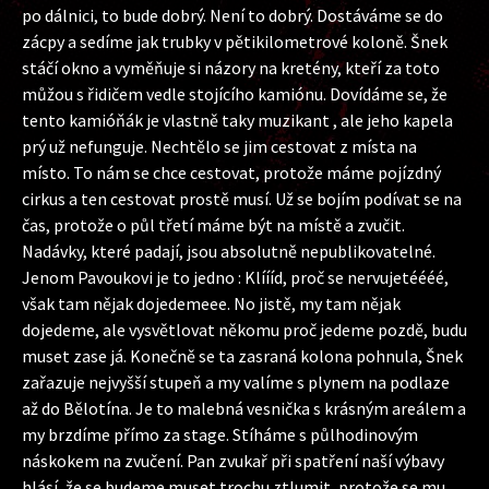
po dálnici, to bude dobrý. Není to dobrý. Dostáváme se do
zácpy a sedíme jak trubky v pětikilometrové koloně. Šnek
stáčí okno a vyměňuje si názory na kretény, kteří za toto
můžou s řidičem vedle stojícího kamiónu. Dovídáme se, že
tento kamióňák je vlastně taky muzikant , ale jeho kapela
prý už nefunguje. Nechtělo se jim cestovat z místa na
místo. To nám se chce cestovat, protože máme pojízdný
cirkus a ten cestovat prostě musí. Už se bojím podívat se na
čas, protože o půl třetí máme být na místě a zvučit.
Nadávky, které padají, jsou absolutně nepublikovatelné.
Jenom Pavoukovi je to jedno : Klíííd, proč se nervujetéééé,
však tam nějak dojedemeee. No jistě, my tam nějak
dojedeme, ale vysvětlovat někomu proč jedeme pozdě, budu
muset zase já. Konečně se ta zasraná kolona pohnula, Šnek
zařazuje nejvyšší stupeň a my valíme s plynem na podlaze
až do Bělotína. Je to malebná vesnička s krásným areálem a
my brzdíme přímo za stage. Stíháme s půlhodinovým
náskokem na zvučení. Pan zvukař při spatření naší výbavy
hlásí, že se budeme muset trochu ztlumit, protože se mu