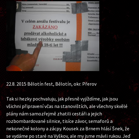
22.8. 2015 Bělotín fest, Bělotín, okr. Přerov
Tak si hezky pochvaluju, jak přesně vyjíždíme, jak jsou
všichni připravení včas na stanovištích, ale všechny skvělé
plány nám samozřejmě zhatili cestáři a jejich
rozbombardované silnice, tisíce závor, semaforů a
nekonečné kolony a zácpy. Kousek za Brnem hlásí Šnek, že
se vydáme po staré na Vyškov, ale my jsme mávli rukou. Jeď