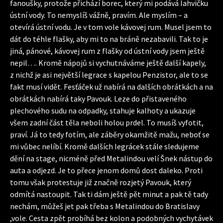
fanoušky, protože přichází borec, který mi podává lahvičku
ústní vody. To nemyslíš vážně, pravím. Ale myslím – a
otevírá ústní vodu. Je v tom vole kávovej rum. Musel jsem to
dát do téhle flašky, aby mi to na bráně nezabavili. Tak to je
jiná, pánové, kávovej rum z flašky od ústní vody jsem ještě
nepil…. Kromě nápojů si vychutnáváme ještě další kapely,
z nichž je asi největší legrace s kapelou Penzistor, ale to se
fakt musí vidět. Fesťáček už nabírá na dalších obrátkách a na
obrátkách nabírá taky Pavouk. Leze do přistaveného
plechového sudu na odpadky, stahuje kalhoty a ukazuje
všem zadní část těla neboli holou prdel. To musíš vyfotit,
praví. Já to tedy fotím, ale záběry okamžitě mažu, neboť se
mi vůbec nelíbí. Kromě dalších legrácek stále sledujeme
dění na stage, nicméně před Metalindou velí Šnek nástup do
auta a odjezd. Je to přece jenom domů dost daleko. Proti
tomu však protestuje již značně rozjetý Pavouk, který
odmítá nastoupit. Tak ti dám ještě pět minut a pak tě tady
nechám, můžeš jet pak třeba s Metalindou do Bratislavy
,vole. Cesta zpět probíhá bez kolon a podobných vychytávek