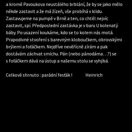
a kromě Pavoukova neustálého brblání, že by se jako mělo
někde zastavit a že má žízeň, vše probíhá v klidu.
Zastavujeme na pumpě v Brně a ten, co chtěl nejvíc
zastavit, spí. Předposlední zastávka je v baru U kolenatý
báby. Po usazení koukáme, kdo se to kolem nás motá.
Prapodivné stvoření s barevným kloboučkem, obrovskými
brýlemi a foťáčkem. Nejdříve nevěřícně zírám a pak
dostávám záchvat smíchu. Pán (nebo pánodáma…?) se
s foťáčkem dává na ústup a našemu stolu se vyhýbá.
Celkově shrnuto : parádní fesťák ! Heinrich