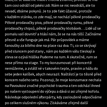
tam cosi odráží od jakési zdi. Nám se nic neodráží, ale to
nevadí, dbáme pokynů. Je to zde fakt úžasné, protože
v každém stánku, co zde mají, se nachází pěkné prodavačky.
Pěkné prodavačky piva, pěkné prodavačky rumu, pěkné
prodavačky chipsů, pěkné prodavačky klobásek….Lidé už se
pomalu valí dovnitř a hlásí nám, že se na nás těší. Začínáme
přesně a vše funguje jak má. Pár průpovídek a máme
fanoušky za bílého dne na place raz dva. Ti, co se skrývají
před sluncem pod stany , nám po každém válu tleskají a
zleva se ozývá hláška Pudeme na rum. A skutečně, rum se
nese přímo na stage. To my konzumovat při koncertě
nemůžeme, a zvlášť né v takovém teple, pravím a hážu do
sebe jeden kalíšek, abych neurazil. Naštěstí je to těsně před
koncem našeho setu. Pozoruji, že moje konzumace nechala
na Pavoukovi značné psychické trauma a ten odchází ihned
po našem vystoupení do výčepu a dává si asi zřejmě kofolu.
Následuje odpolední afterpárty, kdy zaslouženě odpočíváme
po celkem slušném výkonu. Získáváme zřejmě další