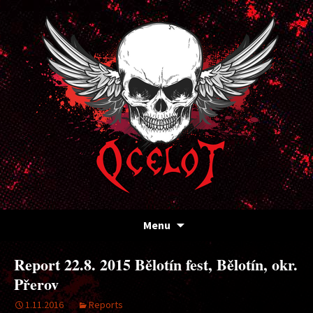
Kapela Ocelot
OCELOT
Přejít
Menu
k
obsahu
Report 22.8. 2015 Bělotín fest, Bělotín, okr.
webu
Přerov
1.11.2016
Reports