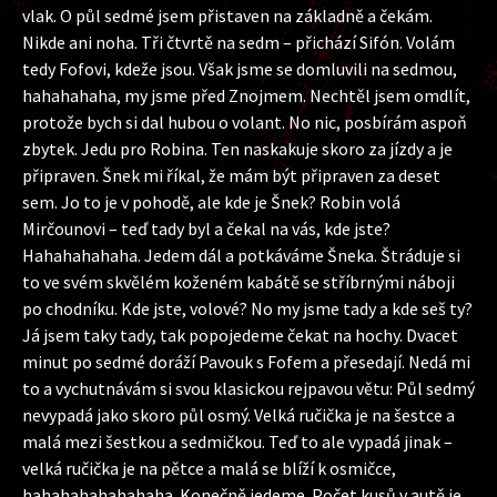
vlak. O půl sedmé jsem přistaven na základně a čekám.
Nikde ani noha. Tři čtvrtě na sedm – přichází Sifón. Volám
tedy Fofovi, kdeže jsou. Však jsme se domluvili na sedmou,
hahahahaha, my jsme před Znojmem. Nechtěl jsem omdlít,
protože bych si dal hubou o volant. No nic, posbírám aspoň
zbytek. Jedu pro Robina. Ten naskakuje skoro za jízdy a je
připraven. Šnek mi říkal, že mám být připraven za deset
sem. Jo to je v pohodě, ale kde je Šnek? Robin volá
Mirčounovi – teď tady byl a čekal na vás, kde jste?
Hahahahahaha. Jedem dál a potkáváme Šneka. Štráduje si
to ve svém skvělém koženém kabátě se stříbrnými náboji
po chodníku. Kde jste, volové? No my jsme tady a kde seš ty?
Já jsem taky tady, tak popojedeme čekat na hochy. Dvacet
minut po sedmé doráží Pavouk s Fofem a přesedají. Nedá mi
to a vychutnávám si svou klasickou rejpavou větu: Půl sedmý
nevypadá jako skoro půl osmý. Velká ručička je na šestce a
malá mezi šestkou a sedmičkou. Teď to ale vypadá jinak –
velká ručička je na pětce a malá se blíží k osmičce,
hahahahahahahaha. Konečně jedeme. Počet kusů v autě je