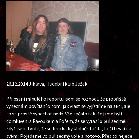
26.12.2014 Jihlava, Hudební klub Ježek
Při psaní minulého reportu jsem se rozhodl, že propříště
vynechám povídání o tom, jak vlastně vyjíždíme na akci, ale
to se prostě vynechat nedá. Vše začalo tak, že jsme byli
domluveni s Pavoukem a Fofem, že se vyrazí o půl sedmé. I
když jsem tvrdil, že sedmička by klidně stačila, hoši trvají na
svém : Pojedeme vo půl sedmý vole a hotovo. Přes to nejede