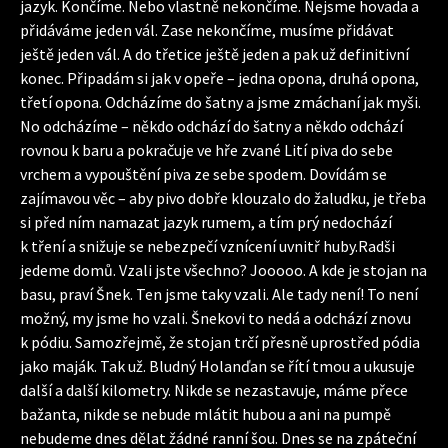
jazyk. Končíme. Nebo vlastně nekončíme. Nejsme hovada a
přidáváme jeden vál. Zase nekončíme, musíme přidávat
ještě jeden vál. A do třetice ještě jeden a pak už definitivní
konec. Připadám si jak v opeře – jedna opona, druhá opona,
třetí opona. Odcházíme do šatny a jsme zmáchaní jak myši.
No odcházíme – někdo odchází do šatny a někdo odchází
rovnou k baru a pokračuje ve hře zvané Lití piva do sebe
vrchem a vypouštění piva ze sebe spodem. Dovídám se
zajímavou věc – aby pivo dobře klouzalo do žaludku, je třeba
si před ním namazat jazyk rumem, a tím prý nedochází
k tření a snižuje se nebezpečí vznícení uvnitř huby.Radši
jedeme domů. Vzali jste všechno? Jooooo. A kde je stojan na
basu, praví Šnek. Ten jsme taky vzali. Ale tady není! To není
možný, my jsme ho vzali. Šnekovi to nedá a odchází znovu
k pódiu. Samozřejmě, že stojan trčí přesně uprostřed pódia
jako maják. Tak už. Bludný Holanďan se řítí tmou a ukusuje
další a další kilometry. Nikde se nezastavuje, máme přece
bažanta, nikde se nebude mlátit hubou a ani na pumpě
nebudeme dnes dělat žádné ranní šou. Dnes se na zpáteční