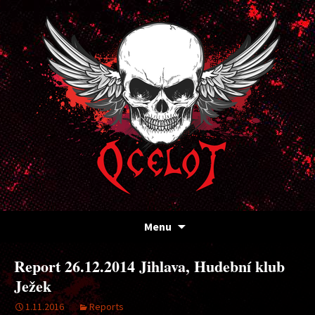
Kapela Ocelot
OCELOT
Přejít
Menu
k
obsahu
Report 26.12.2014 Jihlava, Hudební klub
webu
Ježek
1.11.2016
Reports