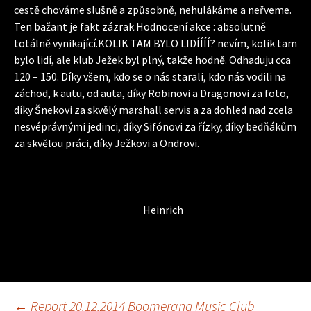
cestě chováme slušně a způsobně, nehulákáme a neřveme.
Ten bažant je fakt zázrak.Hodnocení akce : absolutně
totálně vynikající.KOLIK TAM BYLO LIDÍÍÍÍ? nevím, kolik tam
bylo lidí, ale klub Ježek byl plný, takže hodně. Odhaduju cca
120 – 150. Díky všem, kdo se o nás starali, kdo nás vodili na
záchod, k autu, od auta, díky Robinovi a Dragonovi za foto,
díky Šnekovi za skvělý marshall servis a za dohled nad zcela
nesvéprávnými jedinci, díky Sifónovi za řízky, díky bedňákům
za skvělou práci, díky Ježkovi a Ondrovi.
Heinrich
←
Report 20.12.2014 Boomerang Music Club