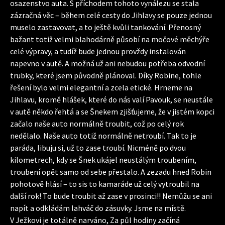
osazenstvo auta. S příchodem tohoto vynálezu se stala
zázračná věc – během celé cesty do Jihlavy se pouze jednou
muselo zastavovat, a to ještě kvůli tankování. Přenosný
bažant totiž velmi blahodárně působí na močové měchýře
celé výpravy, a tudíž bude jednou provždy instalován
napevno v autě. A možná už ani nebudou potřeba odvodní
trubky, které jsem původně plánoval. Díky Robine, tohle
řešení bylo velmi elegantní a zcela etické. Hrneme na
Jihlavu, kromě hlášek, které do nás valí Pavouk, se neustále
v autě někdo řehtá a se Šnekem zjišťujeme, že v jistém kopci
začalo naše auto normálně troubit, což po celý rok
nedělalo. Naše auto totiž normálně netroubí. Tak to je
paráda, libuju si, už to zase troubí. Nicméně po dvou
kilometrech, kdy se Šnek ukájel neustálým troubením,
troubení opět samo od sebe přestalo. A zezadu hned Robin
pohotově hlásí – to sis to kamaráde už celý vytroubil na
další rok! To bude troubit až zase v prosinci!! Nemůžu se ani
napít a odkládám lahváč do zásuvky. Jsme na místě.
V Ježkovi je totálně narváno, Za půl hodiny začíná