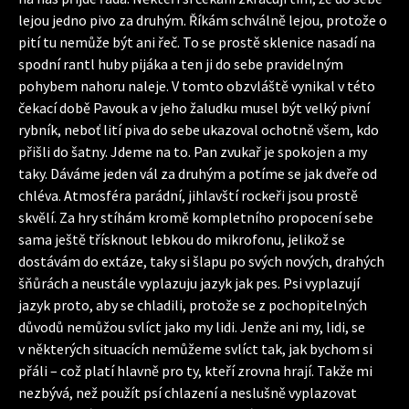
lejou jedno pivo za druhým. Říkám schválně lejou, protože o
pití tu nemůže být ani řeč. To se prostě sklenice nasadí na
spodní rantl huby pijáka a ten ji do sebe pravidelným
pohybem nahoru naleje. V tomto obzvláště vynikal v této
čekací době Pavouk a v jeho žaludku musel být velký pivní
rybník, neboť lití piva do sebe ukazoval ochotně všem, kdo
přišli do šatny. Jdeme na to. Pan zvukař je spokojen a my
taky. Dáváme jeden vál za druhým a potíme se jak dveře od
chléva. Atmosféra parádní, jihlavští rockeři jsou prostě
skvělí. Za hry stíhám kromě kompletního propocení sebe
sama ještě třísknout lebkou do mikrofonu, jelikož se
dostávám do extáze, taky si šlapu po svých nových, drahých
šňůrách a neustále vyplazuju jazyk jak pes. Psi vyplazují
jazyk proto, aby se chladili, protože se z pochopitelných
důvodů nemůžou svlíct jako my lidi. Jenže ani my, lidi, se
v některých situacích nemůžeme svlíct tak, jak bychom si
přáli – což platí hlavně pro ty, kteří zrovna hrají. Takže mi
nezbývá, než použít psí chlazení a neslušně vyplazovat