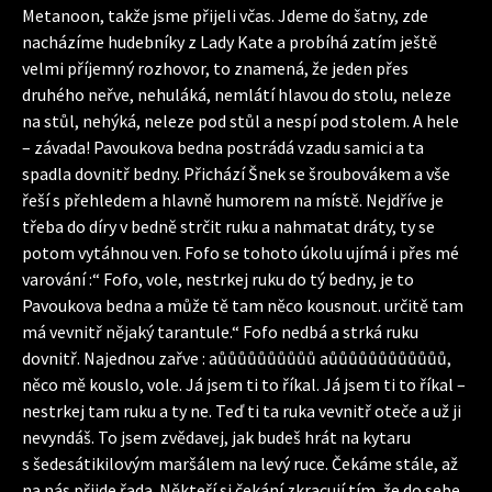
Metanoon, takže jsme přijeli včas. Jdeme do šatny, zde
nacházíme hudebníky z Lady Kate a probíhá zatím ještě
velmi příjemný rozhovor, to znamená, že jeden přes
druhého neřve, nehuláká, nemlátí hlavou do stolu, neleze
na stůl, nehýká, neleze pod stůl a nespí pod stolem. A hele
– závada! Pavoukova bedna postrádá vzadu samici a ta
spadla dovnitř bedny. Přichází Šnek se šroubovákem a vše
řeší s přehledem a hlavně humorem na místě. Nejdříve je
třeba do díry v bedně strčit ruku a nahmatat dráty, ty se
potom vytáhnou ven. Fofo se tohoto úkolu ujímá i přes mé
varování :“ Fofo, vole, nestrkej ruku do tý bedny, je to
Pavoukova bedna a může tě tam něco kousnout. určitě tam
má vevnitř nějaký tarantule.“ Fofo nedbá a strká ruku
dovnitř. Najednou zařve : aůůůůůůůůůů aůůůůůůůůůůůů,
něco mě kouslo, vole. Já jsem ti to říkal. Já jsem ti to říkal –
nestrkej tam ruku a ty ne. Teď ti ta ruka vevnitř oteče a už ji
nevyndáš. To jsem zvědavej, jak budeš hrát na kytaru
s šedesátikilovým maršálem na levý ruce. Čekáme stále, až
na nás přijde řada. Někteří si čekání zkracují tím, že do sebe