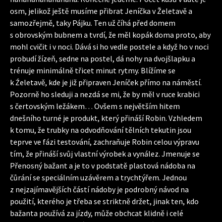
osm, jelikož ještě musíme přibrat Jeníčka v Želetavě a
samozřejmě, taky Pájku. Ten už číhá před domem
s obrovským bubnem a tvrdí, že měl kopák doma proto, aby
mohl cvičit i v noci. Dává si ho vedle postele a když ho v noci
probudí žízeň, sedne na postel, dá nohy na dvojšlapku a
trénuje minimálně třicet minut rytmy. Blížíme se
k Źeletavě, kde je již připraven Jeníček přímo na náměstí.
Pozorně ho sleduji a nezdá se mi, že by měl v ruce krabici
s čertovským ležákem… Ovšem s největším hitem
dnešního turné je produkt, který přináší Robin. Vzhledem
k tomu, že trubky na odvodňování tělních tekutin jsou
teprve ve fázi testování, zachraňuje Robin celou výpravu
tím, že přináší svůj vlastní výrobek a vynález. Jmenuje se
Přenosný bažant a je to v podstatě plastová nádoba na
čůrání se speciálním uzávěrem a trychtýřem. Jednou
z nejzajímavějších částí nádoby je podrobný návod na
použití, kterého je třeba se striktně držet, jinak ten, kdo
bažanta používá za jízdy, může obchcat klidně i celé