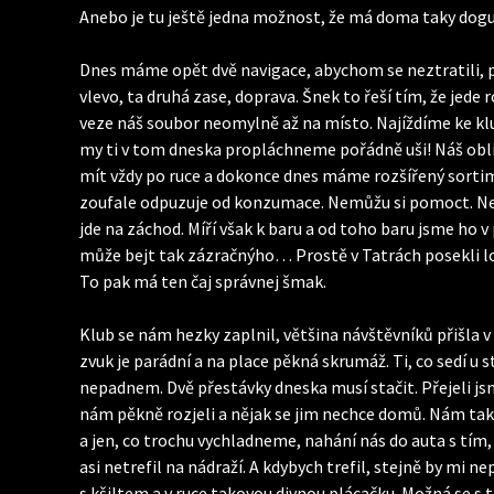
Anebo je tu ještě jedna možnost, že má doma taky dogu a
Dnes máme opět dvě navigace, abychom se neztratili, p
vlevo, ta druhá zase, doprava. Šnek to řeší tím, že jede 
veze náš soubor neomylně až na místo. Najíždíme ke klub
my ti v tom dneska propláchneme pořádně uši! Náš oblíb
mít vždy po ruce a dokonce dnes máme rozšířený sortime
zoufale odpuzuje od konzumace. Nemůžu si pomoct. Ne vš
jde na záchod. Míří však k baru a od toho baru jsme ho 
může bejt tak zázračnýho… Prostě v Tatrách posekli louku
To pak má ten čaj správnej šmak.
Klub se nám hezky zaplnil, většina návštěvníků přišla v
zvuk je parádní a na place pěkná skrumáž. Ti, co sedí u
nepadnem. Dvě přestávky dneska musí stačit. Přejeli jsme
nám pěkně rozjeli a nějak se jim nechce domů. Nám taky n
a jen, co trochu vychladneme, nahání nás do auta s tím,
asi netrefil na nádraží. A kdybych trefil, stejně by mi 
s kšiltem a v ruce takovou divnou plácačku. Možná se s 