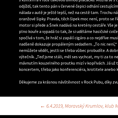
odjíždí, tak tento pán v červené čepici odhání cestují
nálada v autě je ještě lepší, než na cestě tam. Trochu n
oranžové šipky. Pravda, těch šipek moc není, proto se 
motor si přede a Šnek nadává na kretény cestáře. Vše je 
plno kouře a vypadá to tak, že si uděláme hasičské cviče
spočívá v tom, že hráč si zapálí cigáro a co nejdříve mu
nadšeně dokazuje propáleným sedadlem. „To nic není,“ tv
nemůžete vědět, jestli se třeba vůbec probudíte. A dobr
výtečník. „Teď jsme stáli, měl ses vychcat, my ti za to
mávnutím kouzelného proutku mizí v kopřivách. Já už 
koncertem, třeba jako konferenciéra, krotitele anebo k
Děkujeme za krásnou návštěvnost v Rock Pubu, díky zvuk
←
6.4.2019, Moravský Krumlov, klub