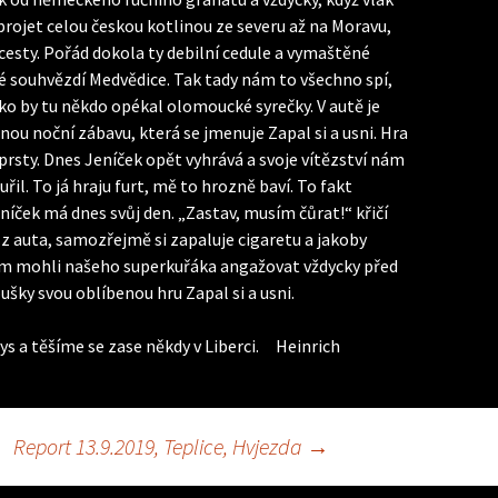
projet celou českou kotlinou ze severu až na Moravu,
 cesty. Pořád dokola ty debilní cedule a vymaštěné
lé souhvězdí Medvědice. Tak tady nám to všechno spí,
jako by tu někdo opékal olomoucké syrečky. V autě je
enou noční zábavu, která se jmenuje Zapal si a usni. Hra
s prsty. Dnes Jeníček opět vyhrává a svoje vítězství nám
l. To já hraju furt, mě to hrozně baví. To fakt
níček má dnes svůj den. „Zastav, musím čůrat!“ křičí
 z auta, samozřejmě si zapaluje cigaretu a jakoby
om mohli našeho superkuřáka angažovat vždycky před
šky svou oblíbenou hru Zapal si a usni.
ys a těšíme se zase někdy v Liberci. Heinrich
Report 13.9.2019, Teplice, Hvjezda
→