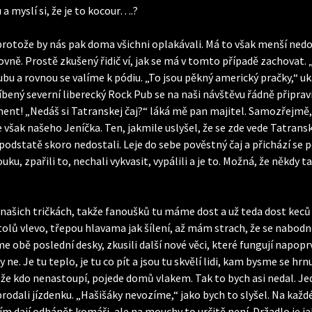
 myslí si, že je to kocour….?
rotože by nás pak doma všichni oplakávali. Má to však menší nedo
rovně. Prostě zkušený řidič ví, jak se má v tomto případě zachovat. 
u a rovnou se valíme k pódiu. „To jsou pěkný americký pračky,“ uk
ený severní liberecký Rock Pub se na naši návštěvu řádně připravil
nt! „Nedáš si Tatranskej čaj?“ láká mě pan majitel. Samozřejmě, že
ak našeho Jeníčka. Ten, jakmile uslyšel, že se zde vede Tatranský 
v podstatě skoro nedostali. Leje do sebe pověstný čaj a přichází s
, zpařili to, nechali vykvasit, vypálili a je to. Možná, že někdy t
 našich tričkách, takže fanoušků tu máme dost a už teda dost keců
 stolů vlevo, třepou hlavama jak šílení, až mám strach, že se nabod
 obě poslední desky, zkusili další nové věci, které fungují napopr
e. Je tu teplo, je tu co pít a jsou tu skvělí lidi, kam bysme se hr
 že kdo nenastoupí, pojede domů vlakem. Tak to bych asi nedal. Je
neprodali jízdenku. „Hašišáky nevozíme,“ jako bych to slyšel. Na kaž
tím dají odhánět komáři, ale na mouchy to určitě není. Držadlo je 