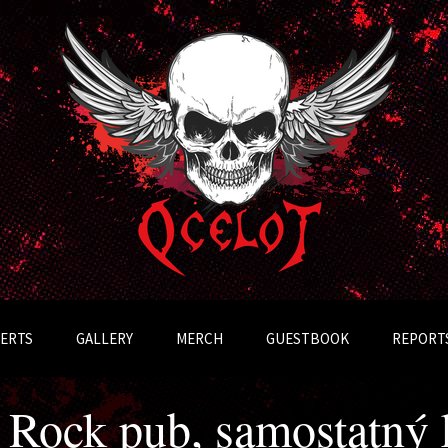
Přejít
k
ERTS
GALLERY
MERCH
GUESTBOOK
REPORT
obsahu
webu
, Rock pub, samostatný 