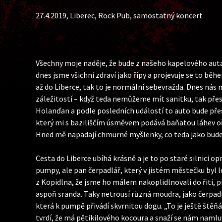
27.4.2019, Liberec, Rock Pub, samostatný koncert
Všechny moje naděje, že bude z našeho kapelového auta 
dnes jsme všichni zdraví jako řípy a projevuje se to běh
až do Liberce, tak to je normální sebevražda. Dnes nás
záležitostí – když teda nemůžeme mít sanitku, tak přes 
Holanďan a podle posledních událostí to auto bude přes
který mi s baziliščím úsměvem podává baňatou láhev oř
Hned mě napadají chmurné myšlenky, co teda jako bude
Cesta do Liberce ubíhá krásně a je to po staré silnici
pumpy, ale pan čerpadlář, který v jistém městečku byl 
z Kopidlna, že jsme ho málem nakoplidlnovali do řiti, pr
aspoň sranda. Taky netrousí různá moudra, jako čerpadlá
která k pumpě přivádí skvrnitou dogu. „To je ještě ště
tvrdí, že má pětikilového kocoura a snaží se nám namluv