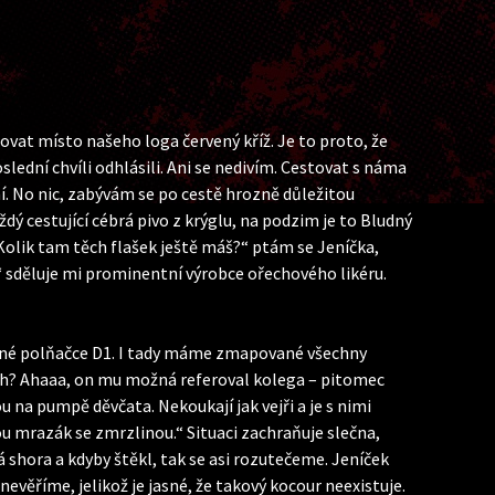
ovat místo našeho loga červený kříž. Je to proto, že
slední chvíli odhlásili. Ani se nedivím. Cestovat s náma
í. No nic, zabývám se po cestě hrozně důležitou
dý cestující cébrá pivo z krýglu, na podzim je to Bludný
Kolik tam těch flašek ještě máš?“ ptám se Jeníčka,
 sděluje mi prominentní výrobce ořechového likéru.
íšerné polňačce D1. I tady máme zmapované všechny
rach? Ahaaa, on mu možná referoval kolega – pitomec
u na pumpě děvčata. Nekoukají jak vejři a je s nimi
ou mrazák se zmrzlinou.“ Situaci zachraňuje slečna,
 shora a kdyby štěkl, tak se asi rozutečeme. Jeníček
evěříme, jelikož je jasné, že takový kocour neexistuje.