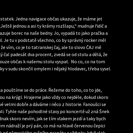
statek. Jedna navigace občas ukazuje, že máme jet
„Ještě jednou a asi ty krámy rozšlapu,“ mudruje řidič a
azuje borec na naše bedny. Jo, vypadá to jako pračka a
. Je tu v podstatě všechno, co by správný rocker měl
 vím, co je to tatranskej čaj, ale to slovo ČAJ mě
čal padesát dva procent, zvedá se od stolu a dělá, že
e pouze občas k našemu stolu vyspat. No co, co na tom
aky v sudu skončil omylem i nějaký hlodavec, třeba sysel.
 a pouštíme se do práce. Řežeme do toho, co to jde,
nou na krýgl. Hrajeme jako vždy co nejdéle, dokud skoro
vé velmi dobře a dáváme i něco z historie. Fanoušci se
nuli. Tyhle naše pohodlné stavy po koncertě už zná Šnek
dnak skoro nevím, jak se tím vlakem jezdí a taky bych
dém nádraží je prý pán, co má na hlavě červenou čepici
jak od německého ručního granátu a vždycky, když vlak