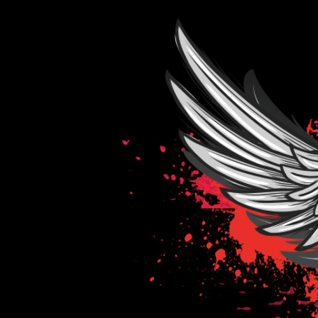
Navigace
pro
příspěvky