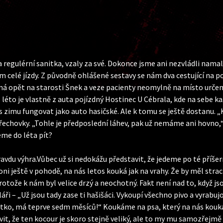
regulérní sanitka, vzaly za své. Dokonce jsme ani nezvládli namal
em celé jízdy. Z původně ohlášené sestavy se nám dva cestující na po
 má opět na starosti Šnek a veze pacienty neomylně na místo určen
léto je vlastně z auta pojízdný Hostinec U Cébrala, kde na sebe kaž
 zimu fungovat jako auto hasičské. Ale k tomu se ještě dostanu. „
echovky. „Tohle je předposlední láhev, pak už nemáme ani hovno,“
me do léta pít?
 opravdu výhra.Vůbec už si nedokážu představit, že jedeme po té př
loni ještě v pohodě, na nás letos kouká jak na vrahy. Že by měl st
otože k nám byl velice drzý a neochotný. Fakt není nad to, když jso
ři – „Už jsou tady zase ti hašišáci. Vykoupí všechno pivo a vyrabuj
ňátko, má teprve sedm měsíců!“ Koukáme na psa, který na nás kouká
it, že ten kocour je skoro stejně veliký, ale to my mu samozřejmě n