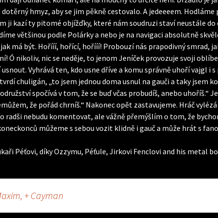
cím dotěrný hmyz, aby se jim pěkně cestovalo. A jedeeeem. Hodláme 
ám ji kazí ty pitomé objížďky, které nám soudruzi staví neustále do
řídíme většinou podle Polárky a nebo je na navigaci absolutně skvě
jak má být. Hořííí, hořící, hořííí! Probouzí nás prapodivný smrad, 
ní! Ó nikoliv, nic se neděje, to jenom Jeníček provozuje svoji oblíb
sí usnout. Vyhrává ten, kdo usne dříve a komu správně uhoří vajgl i 
rdí chuligán, „to jsem jednou doma usnul na gauči a taky jsem kouři
odružství spočívá v tom, že se buď včas probudíš, anebo uhoříš.“ Je
 nemůžem, že pořád chrníš.“ Nakonec opět zastavujeme. Hráč vylézá
to radši nebudu komentovat, ale vážně přemýšlím o tom, že bych
oneckonců můžeme s sebou vozit klidně i gauč a může hrát s fanou
aři Péťovi, díky Ozzymu, Péťule, Jirkovi Fenclovi and his metal bo
 Maxim, + Cayman