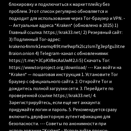
блокировку и подключиться к маркетплейсу без
проблем. Этот список регулярно обновляется и
подходит для использования через Tor-браузер и VPN. -
-- Актуальные адреса *Kraken* (обновлено в 2025) 1)
Главный ссылка: https://krak33.net/ 2) Резервный сайт:
3) Подлинный Tor-адрес:
krakeno4nmrk1ewmq4l9tme9wpfk2lczlsm7g3epfgu3itne
8raion.onion 4) Telegram-канал с обновлениями:
https://t.me/+3CpKV8ecAaUwM2Ji 5) Скачать Tor:
https://www.torproject.org/download/ --- Как войти на
*Kraken* — пошаговая инструкция 1. Установите Tor
браузер с официального сайта. 2. Откройте Tor и
дождитесь полной загрузки сети. 3. Перейдите по
проверенной ссылке https://krak33.net/ 4.
Зарегистрируйтесь, если ещё нет аккаунта:
придумайте логин и пароль. 5. Рекомендуется сразу
включить двухфакторную аутентификацию для
безопасности. --- Советы по анонимности при
использовании *Kraken* - Используйте прокси-