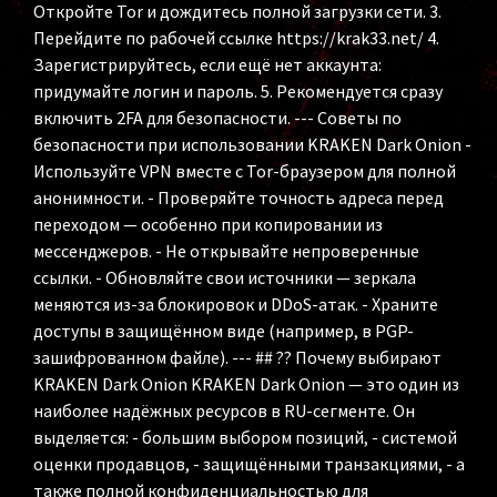
Откройте Tor и дождитесь полной загрузки сети. 3.
Перейдите по рабочей ссылке https://krak33.net/ 4.
Зарегистрируйтесь, если ещё нет аккаунта:
придумайте логин и пароль. 5. Рекомендуется сразу
включить 2FA для безопасности. --- Советы по
безопасности при использовании KRAKEN Dark Onion -
Используйте VPN вместе с Tor-браузером для полной
анонимности. - Проверяйте точность адреса перед
переходом — особенно при копировании из
мессенджеров. - Не открывайте непроверенные
ссылки. - Обновляйте свои источники — зеркала
меняются из-за блокировок и DDoS-атак. - Храните
доступы в защищённом виде (например, в PGP-
зашифрованном файле). --- ## ?? Почему выбирают
KRAKEN Dark Onion KRAKEN Dark Onion — это один из
наиболее надёжных ресурсов в RU-сегменте. Он
выделяется: - большим выбором позиций, - системой
оценки продавцов, - защищёнными транзакциями, - а
также полной конфиденциальностью для