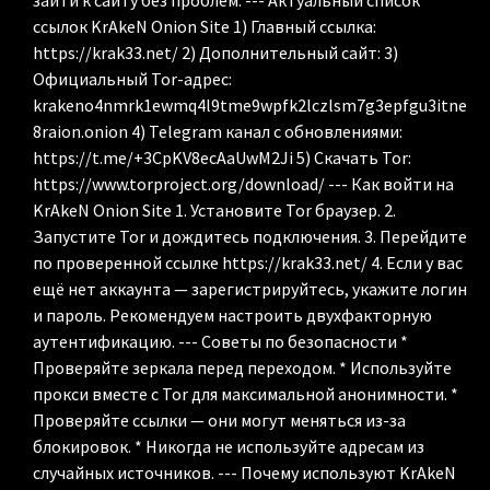
зайти к сайту без проблем. --- Актуальный список
ссылок KrAkeN Onion Site 1) Главный ссылка:
https://krak33.net/ 2) Дополнительный сайт: 3)
Официальный Tor-адрес:
krakeno4nmrk1ewmq4l9tme9wpfk2lczlsm7g3epfgu3itne
8raion.onion 4) Telegram канал с обновлениями:
https://t.me/+3CpKV8ecAaUwM2Ji 5) Скачать Tor:
https://www.torproject.org/download/ --- Как войти на
KrAkeN Onion Site 1. Установите Tor браузер. 2.
Запустите Tor и дождитесь подключения. 3. Перейдите
по проверенной ссылке https://krak33.net/ 4. Если у вас
ещё нет аккаунта — зарегистрируйтесь, укажите логин
и пароль. Рекомендуем настроить двухфакторную
аутентификацию. --- Советы по безопасности *
Проверяйте зеркала перед переходом. * Используйте
прокси вместе с Tor для максимальной анонимности. *
Проверяйте ссылки — они могут меняться из-за
блокировок. * Никогда не используйте адресам из
случайных источников. --- Почему используют KrAkeN