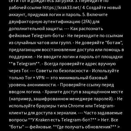
сети Tor и дождитесь загрузки. 3. Перейдите по
рабочей ссылке https://krak33.net/ 4. Создайте новый
аккаунт, придумав логин и пароль. 5. Включите
двухфакторную аутентификацию (2FA) для
дополнительной защиты. --- Как распознать
фейковые Telegram-боты - Не переходите по ссылкам
из случайных чатов или групп. - Не доверяйте "ботам",
предлагающим восстановление доступа или помощь в
поддержке. - Не вводите логин и пароль от площадки
**в Telegram**. - Всегда проверяйте адрес вручную
через Tor. --- Советы по безопасности - Используйте
только Tor + VPN — это минимальный базовый
уровень анонимности. - Проверяйте ссылку перед
вводом логина. - Храните доступ в защищённом месте
(например, зашифрованном менеджере паролей). - Не
используйте браузеры типа Chrome или Telegram-
клиенты для доступа к зеркалам. --- Часто задаваемые
вопросы **У Kraken есть Telegram-бот?** > Нет. Все
"боты" — фейковые. **Где получать обновления?** >