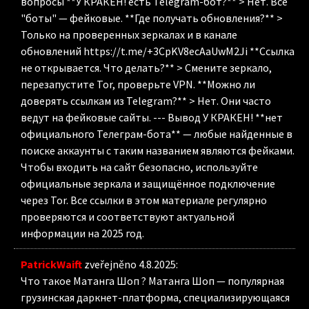
вопросы **У КРАКЕН! есть Telegram-бот?** > Нет. Все
"боты" — фейковые. **Где получать обновления?** >
Только на проверенных зеркалах и в канале
обновлений https://t.me/+3CpKV8ecAaUwM2Ji **Ссылка
не открывается. Что делать?** > Смените зеркало,
перезапустите Tor, проверьте VPN. **Можно ли
доверять ссылкам из Telegram?** > Нет. Они часто
ведут на фейковые сайты. --- Вывод У КРАКЕН! **нет
официального Телеграм-бота** — любые найденные в
поиске аккаунты с таким названием являются фейками.
Чтобы входить на сайт безопасно, используйте
официальные зеркала и защищённое подключение
через Tor. Все ссылки в этом материале регулярно
проверяются и соответствуют актуальной
информации на 2025 год.
PatrickWaift
zveřejněno 4.8.2025
:
Что такое Матанга Шоп ? Матанга Шоп — популярная
грузинская даркнет-платформа, специализирующаяся