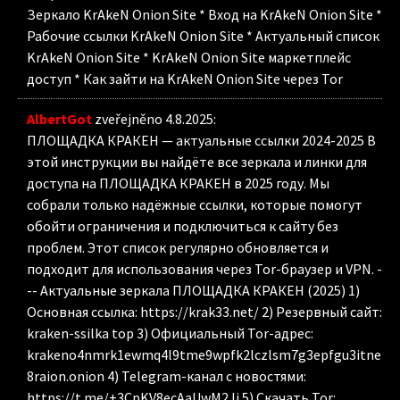
Зеркало KrAkeN Onion Site * Вход на KrAkeN Onion Site *
Рабочие ссылки KrAkeN Onion Site * Актуальный список
KrAkeN Onion Site * KrAkeN Onion Site маркетплейс
доступ * Как зайти на KrAkeN Onion Site через Tor
AlbertGot
zveřejněno 4.8.2025
:
ПЛОЩАДКА КРАКЕН — актуальные ссылки 2024-2025 В
этой инструкции вы найдёте все зеркала и линки для
доступа на ПЛОЩАДКА КРАКЕН в 2025 году. Мы
собрали только надёжные ссылки, которые помогут
обойти ограничения и подключиться к сайту без
проблем. Этот список регулярно обновляется и
подходит для использования через Tor-браузер и VPN. -
-- Актуальные зеркала ПЛОЩАДКА КРАКЕН (2025) 1)
Основная ссылка: https://krak33.net/ 2) Резервный сайт:
kraken-ssilka top 3) Официальный Tor-адрес:
krakeno4nmrk1ewmq4l9tme9wpfk2lczlsm7g3epfgu3itne
8raion.onion 4) Telegram-канал с новостями:
https://t.me/+3CpKV8ecAaUwM2Ji 5) Скачать Tor: