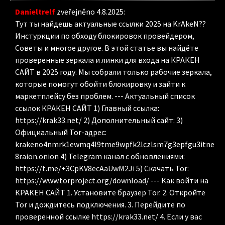
Danieltrelf
zveřejněno 4.8.2025
:
Тут ты найдешь актуальные ссылки 2025 на KrAkeN??
Инстуркции по обходу блокировок провейдером,
Советы и многое другое. В этой статье вы найдёте
проверенные зеркала и линки для входа на КРАКЕН
САЙТ в 2025 году. Мы собрали только рабочие зеркала,
которые помогут обойти блокировку и зайти к
маркетплейсу без проблем. --- Актуальный список
ссылок КРАКЕН САЙТ 1) Главный ссылка:
https://krak33.net/ 2) Дополнительный сайт: 3)
Официальный Tor-адрес:
krakeno4nmrk1ewmq4l9tme9wpfk2lczlsm7g3epfgu3itne
8raion.onion 4) Telegram канал с обновлениями:
https://t.me/+3CpKV8ecAaUwM2Ji 5) Скачать Tor:
https://www.torproject.org/download/ --- Как войти на
КРАКЕН САЙТ 1. Установите браузер Tor. 2. Откройте
Tor и дождитесь подключения. 3. Перейдите по
проверенной ссылке https://krak33.net/ 4. Если у вас