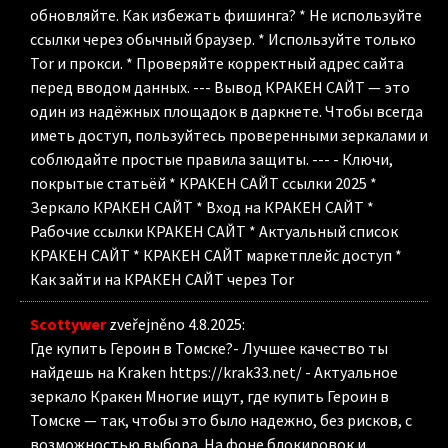
обновляйте. Как избежать фишинга? * Не используйте
ссылки через обычный браузер. * Используйте только
Tor и прокси. * Проверяйте корректный адрес сайта
перед вводом данных. --- Вывод КРАКЕН САЙТ — это
один из надёжных площадок в даркнете. Чтобы всегда
иметь доступ, пользуйтесь проверенными зеркалами и
соблюдайте простые правила защиты. --- - Ключи,
покрытые статьёй * КРАКЕН САЙТ ссылки 2025 *
Зеркало КРАКЕН САЙТ * Вход на КРАКЕН САЙТ *
Рабочие ссылки КРАКЕН САЙТ * Актуальный список
КРАКЕН САЙТ * КРАКЕН САЙТ маркетплейс доступ *
Как зайти на КРАКЕН САЙТ через Tor
Scottywer
zveřejněno 4.8.2025
:
Где купить Героин в Томске?- Лучшее качество ты
найдешь на Kraken https://krak33.net/ - Актуальное
зеркало Кракен Многие ищут, где купить Героин в
Томске — так, чтобы это было надежно, без рисков, с
возможностью выбора. На фоне блокировок и