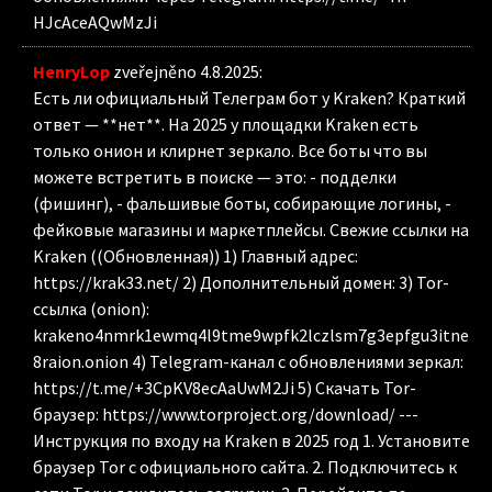
HJcAceAQwMzJi
HenryLop
zveřejněno 4.8.2025
:
Есть ли официальный Телеграм бот у Kraken? Краткий
ответ — **нет**. На 2025 у площадки Kraken есть
только онион и клирнет зеркало. Все боты что вы
можете встретить в поиске — это: - подделки
(фишинг), - фальшивые боты, собирающие логины, -
фейковые магазины и маркетплейсы. Свежие ссылки на
Kraken ((Обновленная)) 1) Главный адрес:
https://krak33.net/ 2) Дополнительный домен: 3) Tor-
ссылка (onion):
krakeno4nmrk1ewmq4l9tme9wpfk2lczlsm7g3epfgu3itne
8raion.onion 4) Telegram-канал с обновлениями зеркал:
https://t.me/+3CpKV8ecAaUwM2Ji 5) Скачать Tor-
браузер: https://www.torproject.org/download/ ---
Инструкция по входу на Kraken в 2025 год 1. Установите
браузер Tor с официального сайта. 2. Подключитесь к