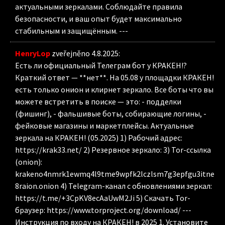
актуальными зеркалами. Соблюдайте правила
безопасности, и ваш опыт будет максимально
стабильным и защищённым. ---
HenryLop
zveřejněno 4.8.2025
:
Есть ли официальный Телеграм бот у КРАКЕН!?
Краткий ответ — **нет**. На 05.08 у площадки КРАКЕН!
есть только онион и клирнет зеркало. Все боты что вы
можете встретить в поиске — это: - подделки
(фишинг), - фальшивые боты, собирающие логины, -
фейковые магазины и маркетплейсы. Актуальные
зеркала на КРАКЕН! (05.2025) 1) Рабочий адрес:
https://krak33.net/ 2) Резервное зеркало: 3) Tor-ссылка
(onion):
krakeno4nmrk1ewmq4l9tme9wpfk2lczlsm7g3epfgu3itne
8raion.onion 4) Telegram-канал с обновлениями зеркал:
https://t.me/+3CpKV8ecAaUwM2Ji 5) Скачать Tor-
браузер: https://www.torproject.org/download/ ---
Инструкция по входу на КРАКЕН! в 2025 1. Установите