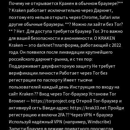
Почему не открывается Кракен в обычном браузере?**
? Kraken работает исключительно через Даркнет,
поэтому его нельзя открыть через Chrome, Safari или
другие обычные браузеры. **? Можно ли зайти без Tor?
** ? Нет. Для доступа требуется браузер Tor. Это важно
для вашей безопасности и анонимности. О KRAKEN
Kraken — это darknet?платформа, работающий с 2022
года. Он появился после ликвидации крупнейшего
российского даркнет-рынка, и с тех пор:
Поддерживает двухфакторную защиту Не требует
верификации личности Работает через Tor без
регистрации по паспорту Имеет тысячи
пользователей каждый день Инструкция по входу на
сайт Kraken ?? Вход через Tor-браузер Установи Tor
Browser — https://torproject.org Открой Tor-браузер и
активируй сеть Введи адрес: https://krak33.net Пройди
регистрацию и включи 2FA ?? Через VPN + браузер
Используй надёжный VPN (например, Windscribe)
Запусти браузер в режиме приватного просмотра