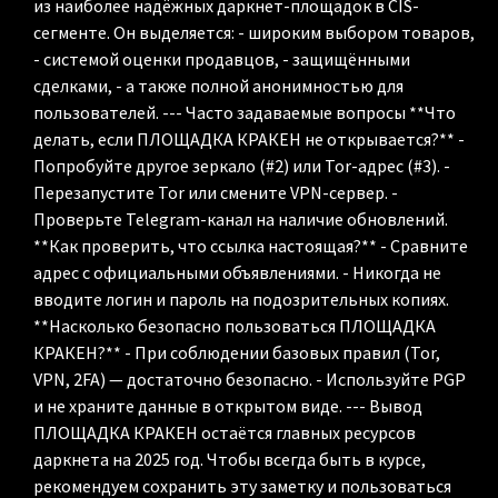
из наиболее надёжных даркнет-площадок в CIS-
сегменте. Он выделяется: - широким выбором товаров,
- системой оценки продавцов, - защищёнными
сделками, - а также полной анонимностью для
пользователей. --- Часто задаваемые вопросы **Что
делать, если ПЛОЩАДКА КРАКЕН не открывается?** -
Попробуйте другое зеркало (#2) или Tor-адрес (#3). -
Перезапустите Tor или смените VPN-сервер. -
Проверьте Telegram-канал на наличие обновлений.
**Как проверить, что ссылка настоящая?** - Сравните
адрес с официальными объявлениями. - Никогда не
вводите логин и пароль на подозрительных копиях.
**Насколько безопасно пользоваться ПЛОЩАДКА
КРАКЕН?** - При соблюдении базовых правил (Tor,
VPN, 2FA) — достаточно безопасно. - Используйте PGP
и не храните данные в открытом виде. --- Вывод
ПЛОЩАДКА КРАКЕН остаётся главных ресурсов
даркнета на 2025 год. Чтобы всегда быть в курсе,
рекомендуем сохранить эту заметку и пользоваться