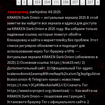
«
1
...
153
154
155
156
157
...
217
»
Jamespreag
zveřejněno 4.8.2025
:
KRAKEN Dark Onion — актуальные зеркала 2025 В этой
заметке вы найдёте все зеркала и адреса для доступа
на KRAKEN Dark Onion в 2025 году. Мы собрали только
надёжные ссылки, которые помогут обойти
блокировку и зайти к маркетплейсу без проблем. Этот
список регулярно обновляется и подходит для
использования через Tor-браузер и VPN. ---
Актуальные зеркала KRAKEN Dark Onion (обновлено в
2025) 1) Основная ссылка: https://krak33.net/ 2)
Дополнительный сайт: 3) Официальный Tor-адрес:
krakeno4nmrk1ewmq4l9tme9wpfk2lczlsm7g3epfgu3itne
8raion.onion 4) Telegram-канал с новостями:
https://t.me/+3CpKV8ecAaUwM2Ji 5) Скачать Tor:
https://www.torproject.org/download/ --- Как войти на
KRAKEN Dark Onion — пошаговая инструкция 1.
Установите браузер Tor с официального сайта. 2.