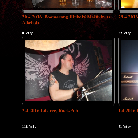
30.4.2016, Boomerang Hluboké Mašůvky (s
29.4.2016
Alkehol)
8
Fotky
32
Fotky
2.4.2016,Liberec, Rock-Pub
1.4.2016,
118
Fotky
81
Fotky