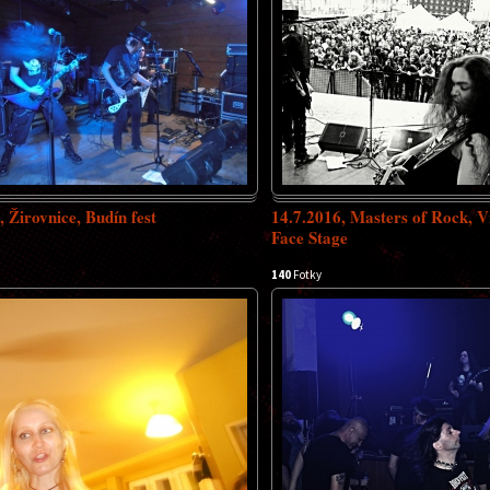
, Žirovnice, Budín fest
14.7.2016, Masters of Rock, V
Face Stage
140
Fotky