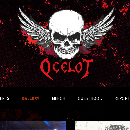
Přejít
k
ERTS
GALLERY
MERCH
GUESTBOOK
REPORT
obsahu
webu