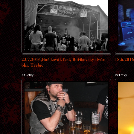
23.7.2016,Boříkovák fest, Boříkovský dvůr,
18.6.2016
okr. Třebíč
93
Fotky
27
Fotky