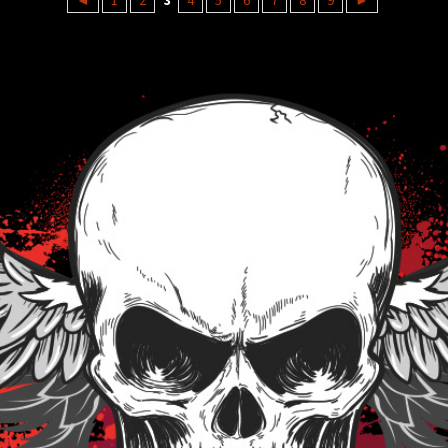
◄
1
2
3
4
5
6
7
8
9
►