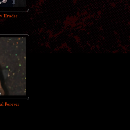
hův Hradec
tal Forever