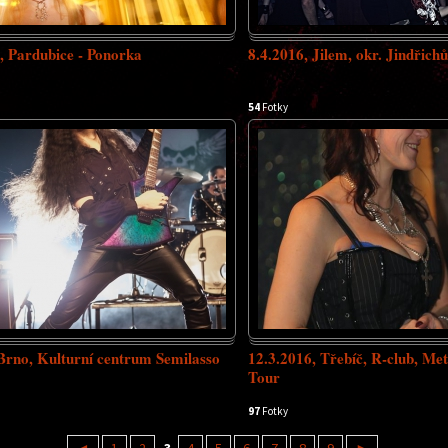
, Pardubice - Ponorka
8.4.2016, Jilem, okr. Jindřic
54
Fotky
Brno, Kulturní centrum Semilasso
12.3.2016, Třebíč, R-club, Me
Tour
97
Fotky